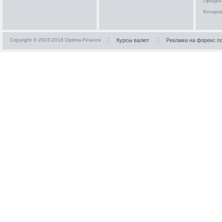
Процен
Котиро
Copyright © 2003-2018 Optima-Finance
Курсы валют
Реклама на форекс п