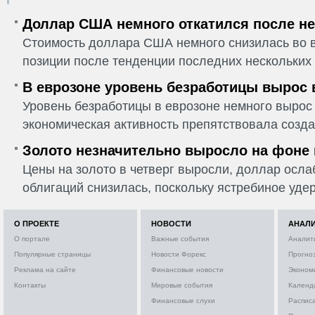
Доллар США немного откатился после не
Стоимость доллара США немного снизилась во в
позиции после тенденции последних нескольких 
В еврозоне уровень безработицы вырос 
Уровень безработицы в еврозоне немного вырос 
экономическая активность препятствовала созда
Золото незначительно выросло на фоне
Цены на золото в четверг выросли, доллар ослаб
облигаций снизилась, поскольку ястребиное удер
О ПРОЕКТЕ
НОВОСТИ
АНАЛ
О портале
Важные события
Аналит
Популярные страницы
Новости Форекс
Прогно
Реклама на сайте
Финансовые новости
Эконом
Контакты
Мировые события
Календ
Финансовые слухи
Расписа