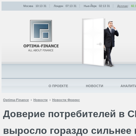
Москва
10:13
:
31
Лондон
07:13
:
31
Нью-Йорк
02:13
:
31
Доллар
:
82.
О ПРОЕКТЕ
НОВОСТИ
АНАЛИТ
Optima-Finance
Новости
Новости Форекс
Доверие потребителей в С
выросло гораздо сильнее 