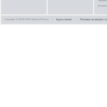
Процен
Котиро
Copyright © 2003-2018 Optima-Finance
Курсы валют
Реклама на форекс п