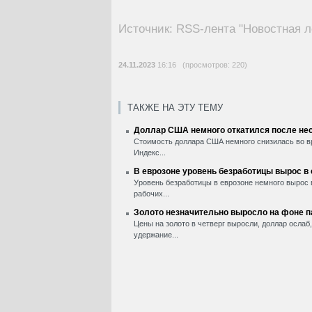
Источник: RSS-лента "Новостная л
24.11.2023
16:16 (просмотров: 220)
ТАКЖЕ НА ЭТУ ТЕМУ
Доллар США немного откатился после нес
Стоимость доллара США немного снизилась во вр
Индекс...
В еврозоне уровень безработицы вырос в
Уровень безработицы в еврозоне немного вырос 
рабочих...
Золото незначительно выросло на фоне 
Цены на золото в четверг выросли, доллар ослаб
удержание...