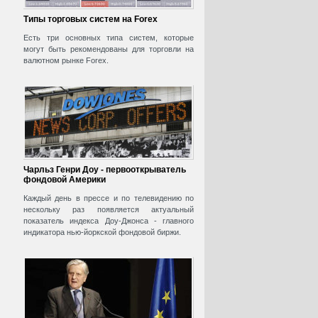
Типы торговых систем на Forex
Есть три основных типа систем, которые
могут быть рекомендованы для торговли на
валютном рынке Forex.
Чарльз Генри Доу - первооткрыватель
фондовой Америки
Каждый день в прессе и по телевидению по
нескольку раз появляется актуальный
показатель индекса Доу-Джонса - главного
индикатора нью-йоркской фондовой биржи.