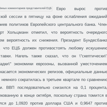
Евро вырос проти
ской сессии в пятницу на фоне ослабления ожидани
иев политиков Европейского центрального банка. Чле
т Хольцманн отметил, что вероятность очередног
ем вероятность их снижения. Президент Бундесбанк
г, что ЕЦБ должен противостоять любому искушени
авки. Нагель также сказал, что он \"скептически\
садки\" экономики еврозоны, вызванной ужесточение
 касается экономических релизов, официальные данны
 немного сократилась в третьем квартале по сравнени
. ВВП последовательно снизился на 0,1 процента
кованную в конце октября, поскольку страна томится 
ялся до 1,0920 против доллара США и 0,9647 проти