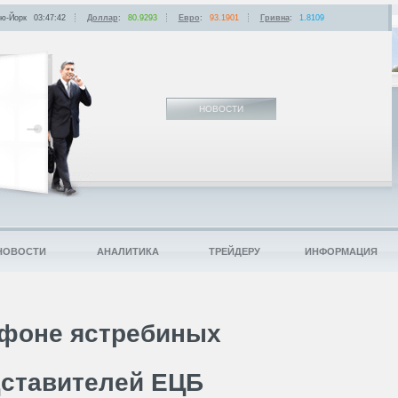
ю-Йорк
03:47:42
Доллар
:
80.9293
Евро
:
93.1901
Гривна
:
1.8109
НОВОСТИ
НОВОСТИ
АНАЛИТИКА
ТРЕЙДЕРУ
ИНФОРМАЦИЯ
 фоне ястребиных
дставителей ЕЦБ