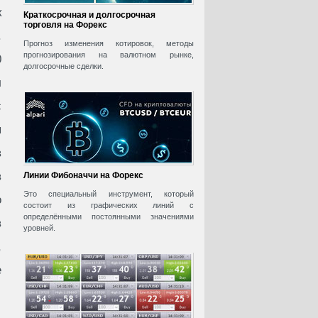
к
Краткосрочная и долгосрочная
торговля на Форекс
.
Прогноз изменения котировок, методы
прогнозирования на валютном рынке,
0
долгосрочные сделки.
л
с
я
в
в
Линии Фибоначчи на Форекс
Это специальный инструмент, который
о
состоит из графических линий с
определёнными постоянными значениями
в
уровней.
,
е