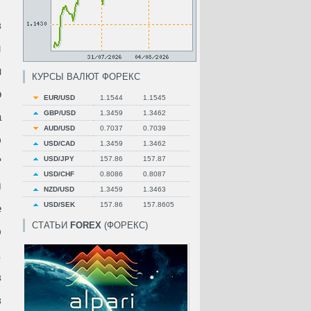
в
й
н
КУРСЫ ВАЛЮТ ФОРЕКС
о
EUR/USD
1.1544
1.1545
GBP/USD
1.3459
1.3462
а
AUD/USD
0.7037
0.7039
ю
USD/CAD
1.3459
1.3462
USD/JPY
157.86
157.87
"
USD/CHF
0.8086
0.8087
м
NZD/USD
1.3459
1.3463
USD/SEK
157.86
157.8605
е
СТАТЬИ
FOREX
(ФОРЕКС)
ю
,
в
в