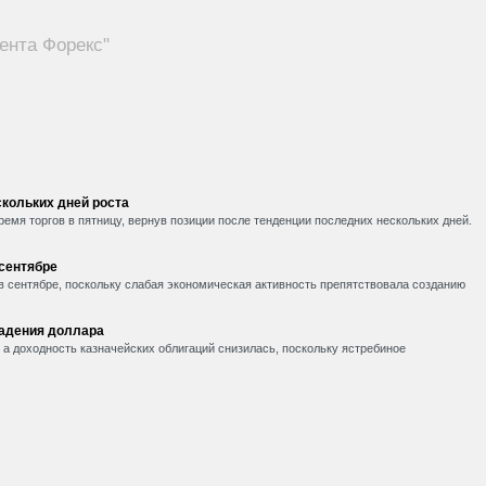
ента Форекс"
кольких дней роста
емя торгов в пятницу, вернув позиции после тенденции последних нескольких дней.
 сентябре
в сентябре, поскольку слабая экономическая активность препятствовала созданию
падения доллара
, а доходность казначейских облигаций снизилась, поскольку ястребиное