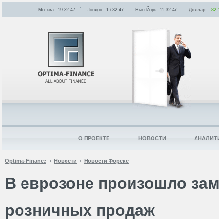
Москва
19:32
:
47
Лондон
16:32
:
47
Нью-Йорк
11:32
:
47
Доллар
:
82.
О ПРОЕКТЕ
НОВОСТИ
АНАЛИТ
Optima-Finance
Новости
Новости Форекс
В еврозоне произошло за
розничных продаж