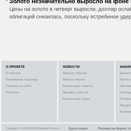
Золото незначительно выросло на фоне
Цены на золото в четверг выросли, доллар ослаб
облигаций снизилась, поскольку ястребиное удер
О ПРОЕКТЕ
НОВОСТИ
АНАЛ
О портале
Важные события
Аналит
Популярные страницы
Новости Форекс
Прогно
Реклама на сайте
Финансовые новости
Эконом
Контакты
Мировые события
Календ
Финансовые слухи
Расписа
Процен
Котиро
Copyright © 2003-2018 Optima-Finance
Курсы валют
Реклама на форекс п