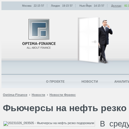
Москва
22:15
:
57
Лондон
19:15
:
57
Нью-Йорк
14:15
:
57
Доллар
:
82.
О ПРОЕКТЕ
НОВОСТИ
АНАЛИТ
Optima-Finance
Новости
Новости Форекс
Фьючерсы на нефть резко
В сред