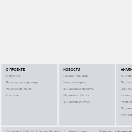
О ПРОЕКТЕ
НОВОСТИ
АНАЛ
О портале
Важные события
Аналит
Популярные страницы
Новости Форекс
Прогно
Реклама на сайте
Финансовые новости
Эконом
Контакты
Мировые события
Календ
Финансовые слухи
Расписа
Процен
Котиро
Copyright © 2003-2018 Optima-Finance
Курсы валют
Реклама на форекс п