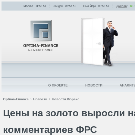
Москва
11:53
:
51
Лондон
08:53
:
51
Нью-Йорк
03:53
:
51
Доллар
:
82.
О ПРОЕКТЕ
НОВОСТИ
АНАЛИТ
Optima-Finance
Новости
Новости Форекс
Цены на золото выросли н
комментариев ФРС