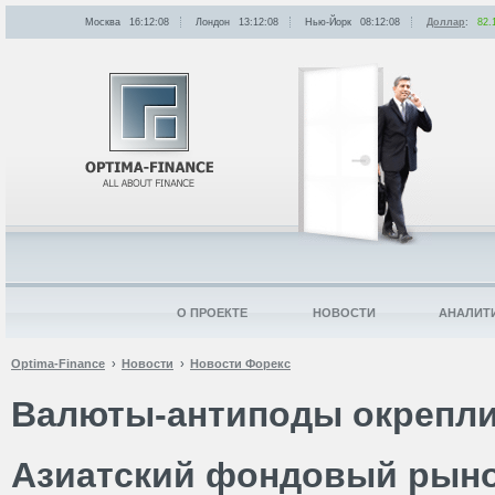
Москва
16:12:08
Лондон
13:12:08
Нью-Йорк
08:12:08
Доллар
:
82.
О ПРОЕКТЕ
НОВОСТИ
АНАЛИТ
Optima-Finance
Новости
Новости Форекс
Валюты-антиподы окрепли,
Азиатский фондовый рыно