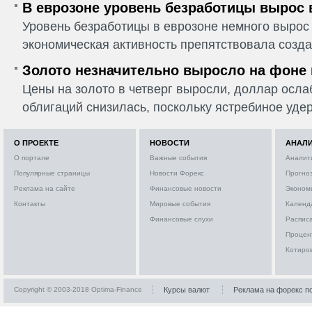
В еврозоне уровень безработицы вырос 
Уровень безработицы в еврозоне немного вырос 
экономическая активность препятствовала созда
Золото незначительно выросло на фоне
Цены на золото в четверг выросли, доллар ослаб
облигаций снизилась, поскольку ястребиное удер
О ПРОЕКТЕ
НОВОСТИ
АНАЛ
О портале
Важные события
Аналит
Популярные страницы
Новости Форекс
Прогно
Реклама на сайте
Финансовые новости
Эконом
Контакты
Мировые события
Календ
Финансовые слухи
Расписа
Процен
Котиро
Copyright © 2003-2018 Optima-Finance
Курсы валют
Реклама на форекс п