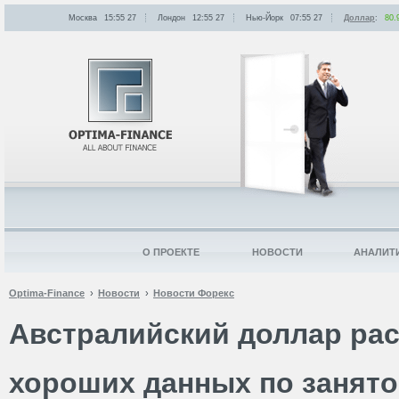
Москва
15:55
:
27
Лондон
12:55
:
27
Нью-Йорк
07:55
:
27
Доллар
:
80.
О ПРОЕКТЕ
НОВОСТИ
АНАЛИТ
Optima-Finance
Новости
Новости Форекс
Австралийский доллар рас
хороших данных по занято