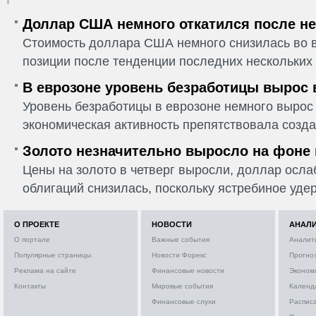
Доллар США немного откатился после не
Стоимость доллара США немного снизилась во в
позиции после тенденции последних нескольких 
В еврозоне уровень безработицы вырос 
Уровень безработицы в еврозоне немного вырос 
экономическая активность препятствовала созда
Золото незначительно выросло на фоне
Цены на золото в четверг выросли, доллар ослаб
облигаций снизилась, поскольку ястребиное удер
О ПРОЕКТЕ
НОВОСТИ
АНАЛ
О портале
Важные события
Аналит
Популярные страницы
Новости Форекс
Прогно
Реклама на сайте
Финансовые новости
Эконом
Контакты
Мировые события
Календ
Финансовые слухи
Расписа