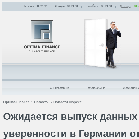
Москва
11:21
:
31
Лондон
08:21
:
31
Нью-Йорк
03:21
:
31
Доллар
:
81.
О ПРОЕКТЕ
НОВОСТИ
АНАЛИТ
Optima-Finance
Новости
Новости Форекс
Ожидается выпуск данных
уверенности в Германии от