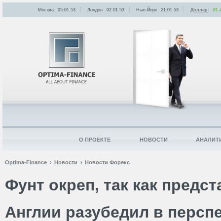
Москва
05:01
:
53
Лондон
02:01
:
53
Нью-Йорк
21:01
:
53
Доллар
:
81.
О ПРОЕКТЕ
НОВОСТИ
АНАЛИТ
Optima-Finance
Новости
Новости Форекс
Фунт окреп, так как предс
Англии разубедил в персп