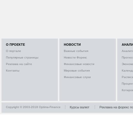
О ПРОЕКТЕ
НОВОСТИ
АНАЛ
О портале
Важные события
Аналит
Популярные страницы
Новости Форекс
Прогно
Реклама на сайте
Финансовые новости
Эконом
Контакты
Мировые события
Календ
Финансовые слухи
Расписа
Процен
Котиро
Copyright © 2003-2018 Optima-Finance
Курсы валют
Реклама на форекс п