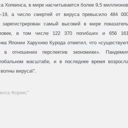
а Хопкинса, в мире насчитывается более 9,5 миллионо
-19, а число смертей от вируса превысило 484 00
 зарегистрирован самый высокий в мире показател
еловек, в том числе 122 370 погибших и 656 16
нка Японии Харухико Курода отметил, что «существую
ти в отношении перспектив экономики». Пандеми
глобальном масштабе, и в последнее время возросл
 волны вируса\".
ента Форекс"