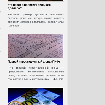
в
Кто верит в политику сильного
доллара?
0
Учитывая размер дефицита платежного
баланса, рано или поздно можно ожидать
ь
снижения интереса к долларам, - говорит Алан
Гринспен.
1
т
я
а
Паевой инвестиционный фонд (ПИФ)
ПИФ (паевой инвестиционный фонд) —
предполагает коллективное вкладывание
денег, т. е. инвестиции множества инвесторов
становятся единым инструментом — фондом.