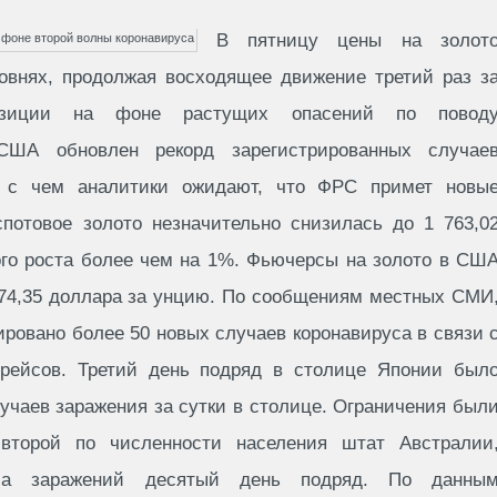
В пятницу цены на золот
овнях, продолжая восходящее движение третий раз з
позиции на фоне растущих опасений по повод
США обновлен рекорд зарегистрированных случае
и с чем аналитики ожидают, что ФРС примет новы
отовое золото незначительно снизилась до 1 763,0
ого роста более чем на 1%. Фьючерсы на золото в СШ
774,35 доллара за унцию. По сообщениям местных СМИ
ровано более 50 новых случаев коронавируса в связи 
рейсов. Третий день подряд в столице Японии был
учаев заражения за сутки в столице. Ограничения был
второй по численности населения штат Австралии
сла заражений десятый день подряд. По данны