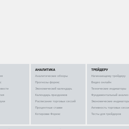
АНАЛИТИКА
ТРЕЙДЕРУ
ия
Аналитические обзоры
Начинающему трейдеру
с
Прогнозы форекс
Видео онлайн
овости
Экономический календарь
Технические индикаторы
тия
Календарь праздников
Фундаментальный анализ
лухи
Расписание торговых сессий
Экономические индикатор
Процентные ставки
Активность торговых сесс
Котировки Форекс
Тесты для трейдеров