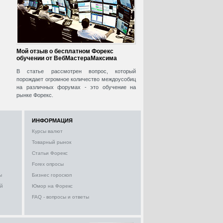
Мой отзыв о бесплатном Форекс
обучении от ВебМастераМаксима
В статье рассмотрен вопрос, который
порождает огромное количество междоусобиц
на различных форумах - это обучение на
рынке Форекс.
ИНФОРМАЦИЯ
Курсы валют
Товарный рынок
Статьи Форекс
Forex опросы
ы
Бизнес гороскоп
ий
Юмор на Форекс
FAQ - вопросы и ответы