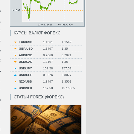
о
а
у
КУРСЫ ВАЛЮТ ФОРЕКС
в
EUR/USD
1.1561
1.1562
GBP/USD
1.3497
1.35
е
AUD/USD
0.7069
0.7071
2
USD/CAD
1.3497
1.35
USD/JPY
157.58
157.59
А
USD/CHF
0.8076
0.8077
,
NZD/USD
1.3497
1.3501
USD/SEK
157.58
157.5805
с
СТАТЬИ
FOREX
(ФОРЕКС)
о
и
,
м