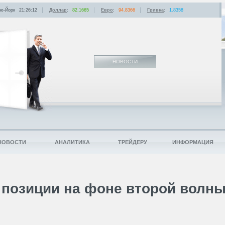
ю-Йорк
21:26:12
Доллар
:
82.1665
Евро
:
94.8366
Гривна
:
1.8358
НОВОСТИ
НОВОСТИ
АНАЛИТИКА
ТРЕЙДЕРУ
ИНФОРМАЦИЯ
 позиции на фоне второй волн