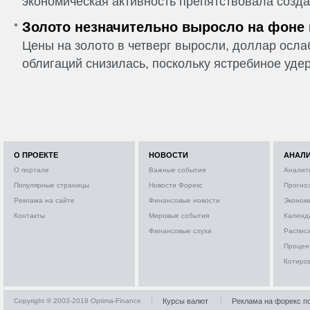
экономическая активность препятствовала созда
Золото незначительно выросло на фоне
Цены на золото в четверг выросли, доллар ослаб
облигаций снизилась, поскольку ястребиное удер
О ПРОЕКТЕ
НОВОСТИ
АНАЛ
О портале
Важные события
Аналит
Популярные страницы
Новости Форекс
Прогно
Реклама на сайте
Финансовые новости
Эконом
Контакты
Мировые события
Календ
Финансовые слухи
Расписа
Процен
Котиро
Copyright © 2003-2018 Optima-Finance
Курсы валют
Реклама на форекс п