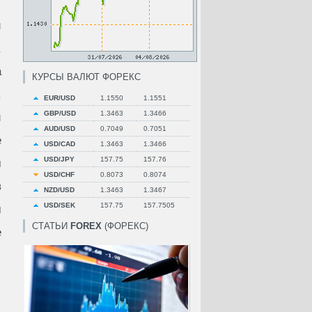
и
,
а
КУРСЫ ВАЛЮТ ФОРЕКС
.
EUR/USD
1.1550
1.1551
GBP/USD
1.3463
1.3466
и
AUD/USD
0.7049
0.7051
е
USD/CAD
1.3463
1.3466
USD/JPY
157.75
157.76
м
USD/CHF
0.8073
0.8074
в
NZD/USD
1.3463
1.3467
USD/SEK
157.75
157.7505
м
СТАТЬИ
FOREX
(ФОРЕКС)
е