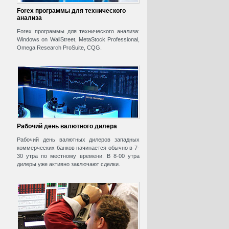
Forex программы для технического
анализа
Forex программы для технического анализа:
Windows on WallStreet, MetaStock Professional,
Omega Research ProSuite, CQG.
Рабочий день валютного дилера
Рабочий день валютных дилеров западных
коммерческих банков начинается обычно в 7-
30 утра по местному времени. В 8-00 утра
дилеры уже активно заключают сделки.