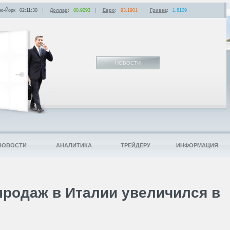
ю-Йорк
02:11:30
Доллар
:
80.9293
Евро
:
93.1901
Гривна
:
1.8109
НОВОСТИ
НОВОСТИ
АНАЛИТИКА
ТРЕЙДЕРУ
ИНФОРМАЦИЯ
родаж в Италии увеличился в