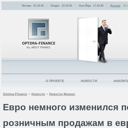
Москва
01:43:40
Лондон
22:43:40
Нью-Йорк
17:43:40
Доллар
:
82.
О ПРОЕКТЕ
НОВОСТИ
АНАЛИТ
Optima-Finance
Новости
Новости Форекс
Евро немного изменился п
розничным продажам в ев