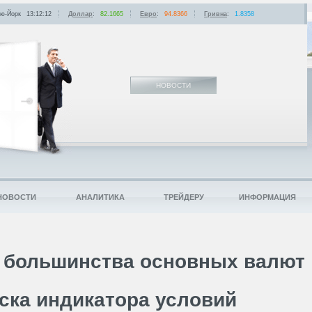
ю-Йорк
13:12:12
Доллар
:
82.1665
Евро
:
94.8366
Гривна
:
1.8358
НОВОСТИ
НОВОСТИ
АНАЛИТИКА
ТРЕЙДЕРУ
ИНФОРМАЦИЯ
 большинства основных валют
ска индикатора условий