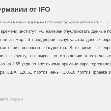
ермании от IFO
у времени институт IFO намерен опубликовать данные п
нии за март. В преддверии выпуска этих данных евр
тив своих основных конкурентов. В то время как евр
нию к фунту, он вырос по отношению к остальны
ю на 3:55 утра по восточному времени евро торговалс
ара США, 120.51 против иены, 1.0616 против франка 
ента Форекс"