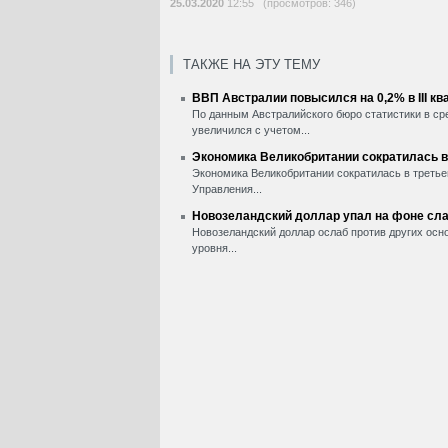
25.03.2020
12:55 (просмотров: 346)
ТАКЖЕ НА ЭТУ ТЕМУ
ВВП Австралии повысился на 0,2% в III кв
По данным Австралийского бюро статистики в сре
увеличился с учетом...
Экономика Великобритании сократилась в I
Экономика Великобритании сократилась в третьем
Управления...
Новозеландский доллар упал на фоне слаб
Новозеландский доллар ослаб против других осно
уровня...