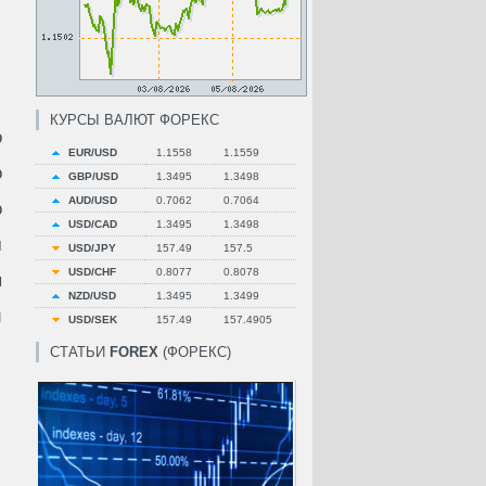
КУРСЫ ВАЛЮТ ФОРЕКС
о
EUR/USD
1.1558
1.1559
о
GBP/USD
1.3495
1.3498
AUD/USD
0.7062
0.7064
о
USD/CAD
1.3495
1.3498
м
USD/JPY
157.49
157.5
USD/CHF
0.8077
0.8078
я
NZD/USD
1.3495
1.3499
и
USD/SEK
157.49
157.4905
СТАТЬИ
FOREX
(ФОРЕКС)