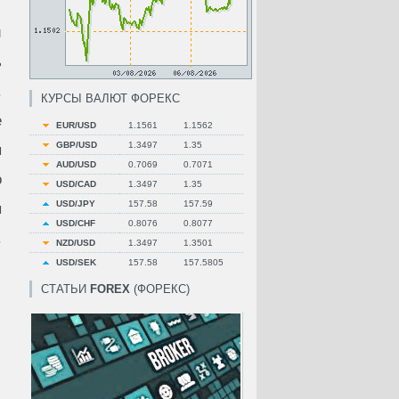
й
ь
.
КУРСЫ ВАЛЮТ ФОРЕКС
е
EUR/USD
1.1561
1.1562
GBP/USD
1.3497
1.35
ы
AUD/USD
0.7069
0.7071
о
USD/CAD
1.3497
1.35
USD/JPY
157.58
157.59
ы
USD/CHF
0.8076
0.8077
.
NZD/USD
1.3497
1.3501
USD/SEK
157.58
157.5805
СТАТЬИ
FOREX
(ФОРЕКС)