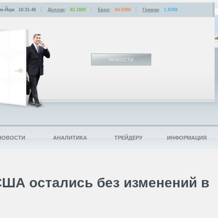
ю-Йорк
16:31:46
Доллар
:
82.1665
Евро
:
94.8366
Гривна
:
1.8358
НОВОСТИ
НОВОСТИ
АНАЛИТИКА
ТРЕЙДЕРУ
ИНФОРМАЦИЯ
США остались без изменений в