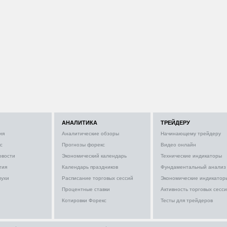
АНАЛИТИКА
ТРЕЙДЕРУ
ия
Аналитические обзоры
Начинающему трейдеру
с
Прогнозы форекс
Видео онлайн
овости
Экономический календарь
Технические индикаторы
тия
Календарь праздников
Фундаментальный анализ
лухи
Расписание торговых сессий
Экономические индикатор
Процентные ставки
Активность торговых сесс
Котировки Форекс
Тесты для трейдеров