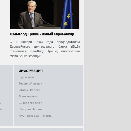
Жан-Клод Трише - новый евробанкир
С 1 ноября 2003 года председателем
Европейского центрального банка (ЕЦБ)
становится Жан-Клод Трише, многолетний
глава Банка Франции.
ИНФОРМАЦИЯ
Курсы валют
Товарный рынок
Статьи Форекс
Forex опросы
ы
Бизнес гороскоп
ий
Юмор на Форекс
FAQ - вопросы и ответы