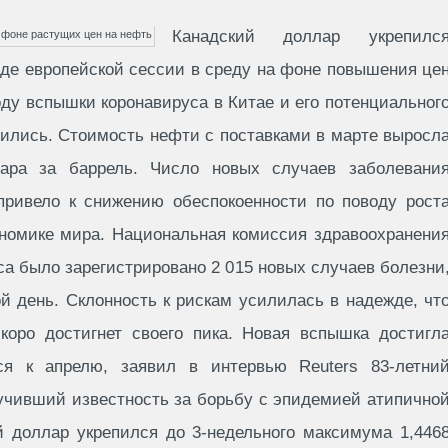
Канадский доллар укрепилс
оде европейской сессии в среду на фоне повышения це
воду вспышки коронавируса в Китае и его потенциальног
ились. Стоимость нефти с поставками в марте выросл
ара за баррель. Число новых случаев заболевани
 привело к снижению обеспокоенности по поводу рост
ономике мира. Национальная комиссия здравоохранени
са было зарегистрировано 2 015 новых случаев болезни
й день. Склонность к рискам усилилась в надежде, чт
коро достигнет своего пика. Новая вспышка достигл
ся к апрелю, заявил в интервью Reuters 83-летни
учивший известность за борьбу с эпидемией атипично
й доллар укрепился до 3-недельного максимума 1,446