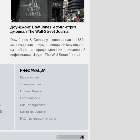
Доу-Джонс Dow Jones и Уолл-стрит
джорнал The Wall-Street Journal
Dow Jones & Company - основанная в 1882г.
американская фирма, специализирующаяся
на сборе и предоставлении финансовой
информации. Издает The Wall Street Journal.
ИНФОРМАЦИЯ
Курсы валют
Товарный рынок
Статьи Форекс
Forex опросы
ы
Бизнес гороскоп
ий
Юмор на Форекс
FAQ - вопросы и ответы