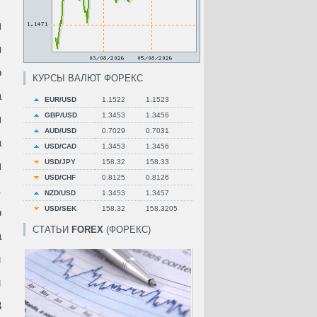
я
н
о
КУРСЫ ВАЛЮТ ФОРЕКС
а
EUR/USD
1.1522
1.1523
GBP/USD
1.3453
1.3456
я
AUD/USD
0.7029
0.7031
а
USD/CAD
1.3453
1.3456
USD/JPY
158.32
158.33
я
USD/CHF
0.8125
0.8126
,
NZD/USD
1.3453
1.3457
USD/SEK
158.32
158.3205
о
СТАТЬИ
FOREX
(ФОРЕКС)
а
й
й
8