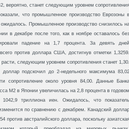
,42, вероятно, станет следующим уровнем сопротивлени
оказали, что промышленное производство Еврозоны 
м ожидалось. Промышленное производство снизилось н
ии в декабре после того, как в ноябре оставалось бе
ировали падение на 1,7 процента. За девять дне
всего против доллара США, достигнув отметки 1,3259
 расти, следующим уровнем сопротивления станет 1,30
й доллар подскочил до 2-недельного максимума 83,0
ти сопротивление около уровня 84,00. Данные Банк
сса M2 в Японии увеличилась на 2,8 процента в годово
 1042,9 триллиона иен. Ожидалось, что показател
 изменится по сравнению с декабрем. Канадский долла
54 против австралийского доллара, поскольку азиатска
мизмом который преобладал на мировых рынках