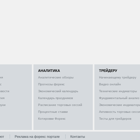
АНАЛИТИКА
ТРЕЙДЕРУ
ия
Аналитические обзоры
Начинающему трейдеру
с
Прогнозы форекс
Видео онлайн
овости
Экономический календарь
Технические индикаторы
тия
Календарь праздников
Фундаментальный анализ
лухи
Расписание торговых сессий
Экономические индикатор
Процентные ставки
Активность торговых сесс
Котировки Форекс
Тесты для трейдеров
лют
Реклама на форекс портале
Контакты