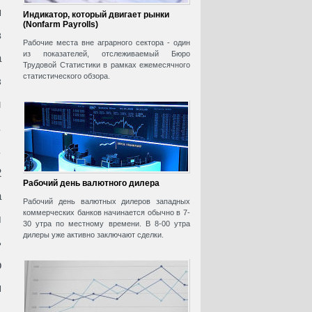
я
Индикатор, который двигает рынки
(Nonfarm Payrolls)
в
Рабочие места вне аграрного сектора - один
из показателей, отслеживаемый Бюро
а
Трудовой Статистики в рамках ежемесячного
статистического обзора.
з
й
.
.
2
Рабочий день валютного дилера
а
Рабочий день валютных дилеров западных
коммерческих банков начинается обычно в 7-
м
30 утра по местному времени. В 8-00 утра
дилеры уже активно заключают сделки.
ь
р
я
.