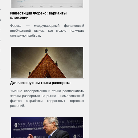
е
Инвестиции Форекс: варианты
вложений
о
Форекс — международный финансовый
c
внебиржевой рынок, где можно получать
солидную прибыль.
В
м
с
т
Для чего нужны точки разворота
Умение своевременно и точно распознавать
«точки разворота» на рынке - немаловажный
фактор выработки корректных торговых
решений.