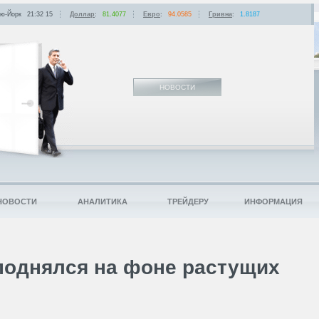
ю-Йорк
21:32
:
15
Доллар
:
81.4077
Евро
:
94.0585
Гривна
:
1.8187
НОВОСТИ
НОВОСТИ
АНАЛИТИКА
ТРЕЙДЕРУ
ИНФОРМАЦИЯ
поднялся на фоне растущих