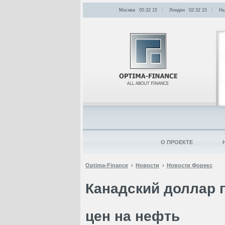
Москва
05:32
:
15
Лондон
02:32
:
15
Нь
О ПРОЕКТЕ
Optima-Finance
Новости
Новости Форекс
Канадский доллар 
цен на нефть