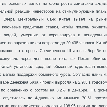
тив основных валют на фоне роста азиатский акций
тельной реакции инвесторов на стимулирующие план
и. Вчера Центральный банк Китая вывел на рынк
е ключевые кредитные ставки, чтобы помочь оживит
во людей, умерших от коронавируса в понедельни
ичество заразившихся возросло до 20 438 человек. Кита
 помощь со стороны Соединенных Штатов в борьбе с
озвучало через день после того, как Пекин обвини
е Китай установил средний обменный курс юаня выш
с целью поддержки обменного курса. Согласно данным
нваре денежная база Японии выросла на 2,9% в годово
 по сравнению с ростом на 3,2% в декабре. На фон
а опустилась до 4-дневных минимумов 70,51 проти
ротив австралийского доллара и 108,95 против доллар