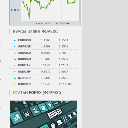
,
ы
и
КУРСЫ ВАЛЮТ ФОРЕКС
ь
EUR/USD
1.1563
1.1564
к
GBP/USD
1.3498
1.3501
й
AUD/USD
0.7068
0.707
USD/CAD
1.3498
1.3501
о
USD/JPY
157.46
157.47
л
USD/CHF
0.8076
0.8077
NZD/USD
1.3498
1.3502
е
USD/SEK
157.46
157.4605
,
СТАТЬИ
FOREX
(ФОРЕКС)
м
е
в
а