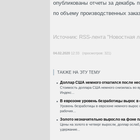
опубликованы отчеты за декабрь п
по объему производственных зака
Источник: RSS-лента "Новостная л
04.02.2020
12:33 (просмотров: 321)
ТАКЖЕ НА ЭТУ ТЕМУ
Доллар США немного откатился после нес
Стоимость доллара США немного снизилась во вр
Индекс...
В еврозоне уровень безработицы вырос в
Уровень безработицы в еврозоне немного вырос 
рабочих...
Золото незначительно выросло на фоне 
Цены на золото в четверг выросли, доллар ослаб
удержание...