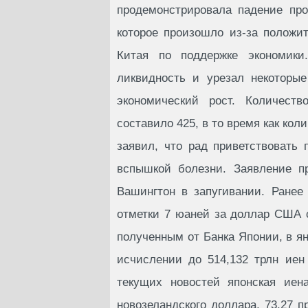
продемонстрировала падение про
которое произошло из-за положи
Китая по поддержке экономик
ликвидность и урезал некоторы
экономический рост. Количест
составило 425, в то время как кол
заявил, что рад приветствовать
вспышкой болезни. Заявление пр
Вашингтон в запугивании. Ране
отметки 7 юаней за доллар США 
полученным от Банка Японии, в я
исчислении до 514,132 трлн иен
текущих новостей японская иен
новозеландского доллара, 73,27 п