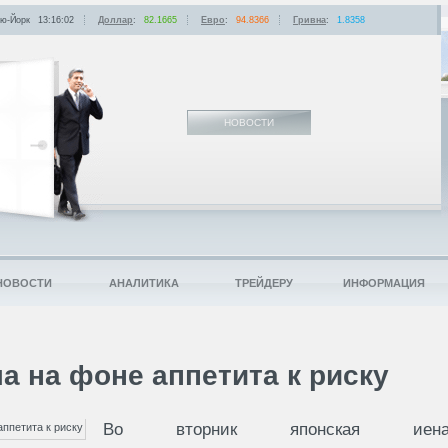
ю-Йорк
13:16:02
Доллар
:
82.1665
Евро
:
94.8366
Гривна
:
1.8358
НОВОСТИ
НОВОСТИ
АНАЛИТИКА
ТРЕЙДЕРУ
ИНФОРМАЦИЯ
а на фоне аппетита к риску
Во вторник японская иен