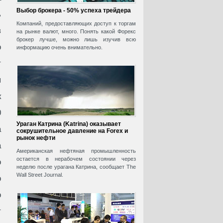
Выбор брокера - 50% успеха трейдера
ь
Компаний, предоставляющих доступ к торгам
в
на рынке валют, много. Понять какой Форекс
брокер лучше, можно лишь изучив всю
о
информацию очень внимательно.
т
я
к
0
Ураган Катрина (Katrina) оказывает
а
сокрушительное давление на Forex и
рынок нефти
а
Американская нефтяная промышленность
остается в нерабочем состоянии через
о
неделю после урагана Катрина, сообщает The
Wall Street Journal.
о
о
т