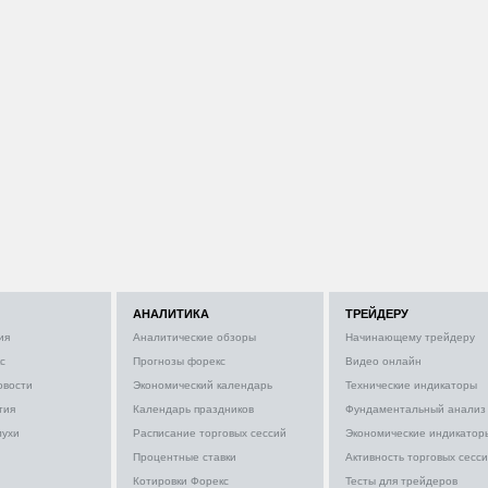
АНАЛИТИКА
ТРЕЙДЕРУ
ия
Аналитические обзоры
Начинающему трейдеру
с
Прогнозы форекс
Видео онлайн
овости
Экономический календарь
Технические индикаторы
тия
Календарь праздников
Фундаментальный анализ
лухи
Расписание торговых сессий
Экономические индикатор
Процентные ставки
Активность торговых сесс
Котировки Форекс
Тесты для трейдеров