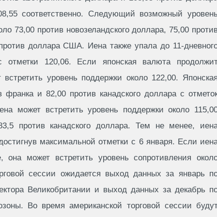
08,55 соответственно. Следующий возможный уровен
ло 73,00 против новозеландского доллара, 75,00 проти
 против доллара США. Иена также упала до 11-дневног
 отметки 120,06. Если японская валюта продолжи
 встретить уровень поддержки около 122,00. Японска
в франка и 82,00 против канадского доллара с отмето
Иена может встретить уровень поддержки около 115,0
3,5 против канадского доллара. Тем не менее, иен
достигнув максимальной отметки с 6 января. Если иен
, она может встретить уровень сопротивления окол
орговой сессии ожидается выход данных за январь п
сектора Великобритании и выход данных за декабрь п
озоны. Во время американской торговой сессии буду