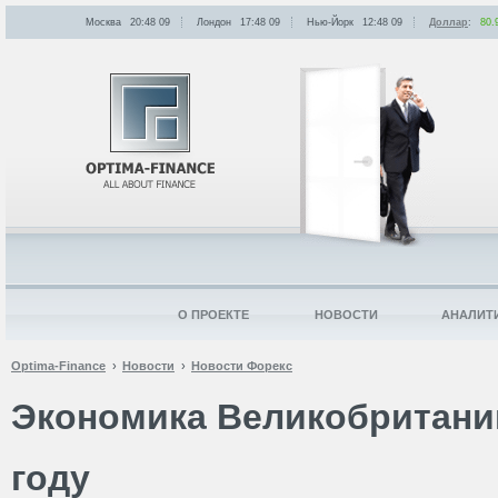
Москва
20:48
:
09
Лондон
17:48
:
09
Нью-Йорк
12:48
:
09
Доллар
:
80.
О ПРОЕКТЕ
НОВОСТИ
АНАЛИТ
Optima-Finance
Новости
Новости Форекс
Экономика Великобритани
году