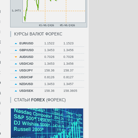
я
й
и
КУРСЫ ВАЛЮТ ФОРЕКС
к
EUR/USD
1.1522
1.1523
GBP/USD
1.3453
1.3456
в
AUD/USD
0.7026
0.7028
н
USD/CAD
1.3453
1.3456
USD/JPY
158.36
158.37
х
USD/CHF
0.8126
0.8127
о
NZD/USD
1.3453
1.3457
USD/SEK
158.36
158.3605
а
СТАТЬИ
FOREX
(ФОРЕКС)
в
и
,
о