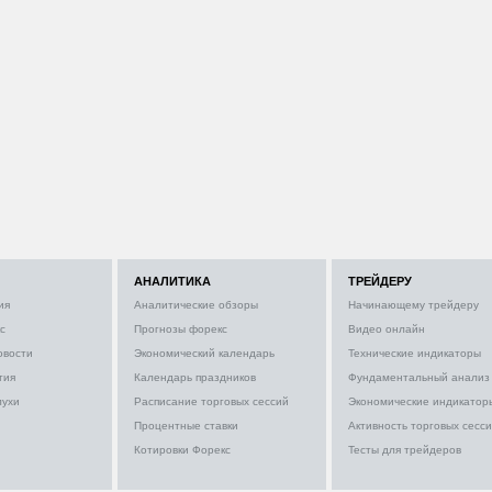
АНАЛИТИКА
ТРЕЙДЕРУ
ия
Аналитические обзоры
Начинающему трейдеру
с
Прогнозы форекс
Видео онлайн
овости
Экономический календарь
Технические индикаторы
тия
Календарь праздников
Фундаментальный анализ
лухи
Расписание торговых сессий
Экономические индикатор
Процентные ставки
Активность торговых сесс
Котировки Форекс
Тесты для трейдеров