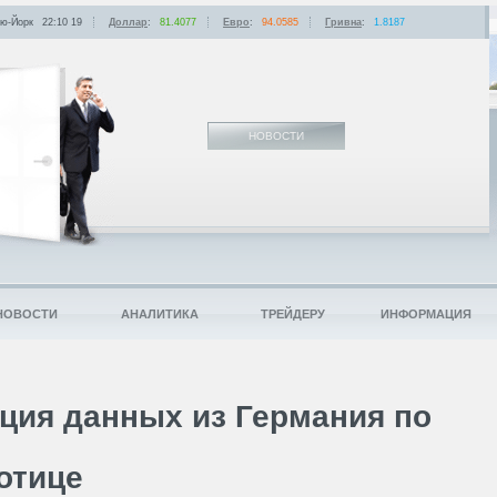
ю-Йорк
22:10
:
19
Доллар
:
81.4077
Евро
:
94.0585
Гривна
:
1.8187
НОВОСТИ
НОВОСТИ
АНАЛИТИКА
ТРЕЙДЕРУ
ИНФОРМАЦИЯ
ция данных из Германия по
отице