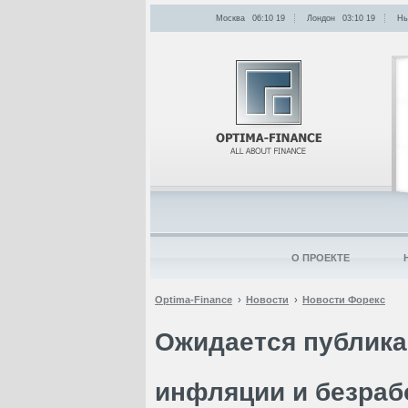
Москва
06:10
:
19
Лондон
03:10
:
19
Нь
О ПРОЕКТЕ
Optima-Finance
Новости
Новости Форекс
Ожидается публика
инфляции и безраб