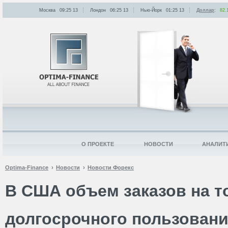
Москва
09:25
:
13
Лондон
06:25
:
13
Нью-Йорк
01:25
:
13
Доллар
:
82.
О ПРОЕКТЕ
НОВОСТИ
АНАЛИТ
Optima-Finance
Новости
Новости Форекс
В США объем заказов на 
долгосрочного пользован