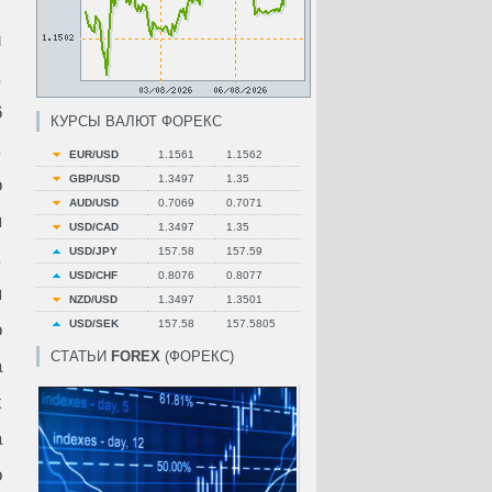
и
,
6
КУРСЫ ВАЛЮТ ФОРЕКС
.
EUR/USD
1.1561
1.1562
GBP/USD
1.3497
1.35
о
AUD/USD
0.7069
0.7071
ы
USD/CAD
1.3497
1.35
USD/JPY
157.58
157.59
.
USD/CHF
0.8076
0.8077
ы
NZD/USD
1.3497
1.3501
USD/SEK
157.58
157.5805
о
СТАТЬИ
FOREX
(ФОРЕКС)
а
х
а
о