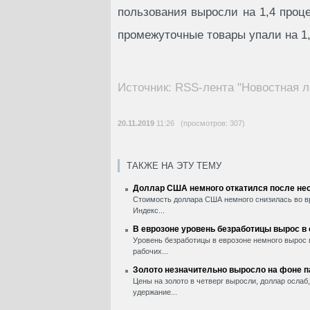
пользования выросли на 1,4 проце
промежуточные товары упали на 1,
Источник: RSS-лента "Новостная л
20.11.2019
11:26 (просмотров: 307)
ТАКЖЕ НА ЭТУ ТЕМУ
Доллар США немного откатился после нес
Стоимость доллара США немного снизилась во вр
Индекс...
В еврозоне уровень безработицы вырос в
Уровень безработицы в еврозоне немного вырос 
рабочих...
Золото незначительно выросло на фоне 
Цены на золото в четверг выросли, доллар ослаб
удержание...