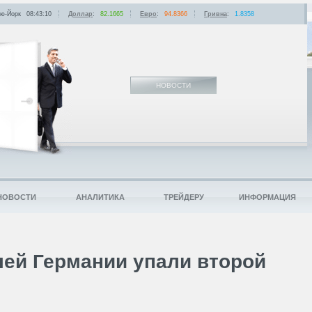
ю-Йорк
08:43:10
Доллар
:
82.1665
Евро
:
94.8366
Гривна
:
1.8358
НОВОСТИ
НОВОСТИ
АНАЛИТИКА
ТРЕЙДЕРУ
ИНФОРМАЦИЯ
ей Германии упали второй