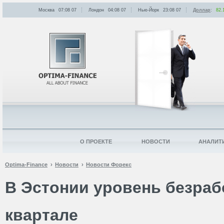
Москва
07:08
:
07
Лондон
04:08
:
07
Нью-Йорк
23:08
:
07
Доллар
:
82.
О ПРОЕКТЕ
НОВОСТИ
АНАЛИТ
Optima-Finance
Новости
Новости Форекс
В Эстонии уровень безраб
квартале