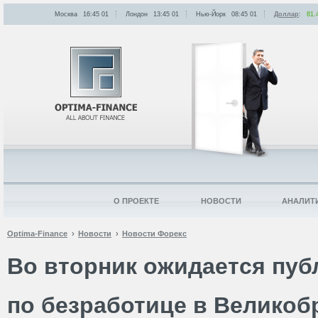
Москва
16:45
:
01
Лондон
13:45
:
01
Нью-Йорк
08:45
:
01
Доллар
:
81.
О ПРОЕКТЕ
НОВОСТИ
АНАЛИТ
Optima-Finance
Новости
Новости Форекс
Во вторник ожидается пуб
по безработице в Великоб