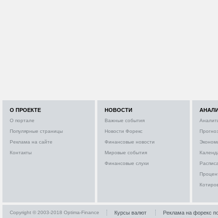
О ПРОЕКТЕ
НОВОСТИ
АНАЛ
О портале
Важные события
Аналит
Популярные страницы
Новости Форекс
Прогно
Реклама на сайте
Финансовые новости
Эконом
Контакты
Мировые события
Календ
Финансовые слухи
Расписа
Процен
Котиро
Copyright © 2003-2018 Optima-Finance
Курсы валют
Реклама на форекс п