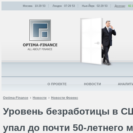
Москва
10:29
:
53
Лондон
07:29
:
53
Нью-Йорк
02:29
:
53
Доллар
:
82.
О ПРОЕКТЕ
НОВОСТИ
АНАЛИТ
Optima-Finance
Новости
Новости Форекс
Уровень безработицы в С
упал до почти 50-летнего