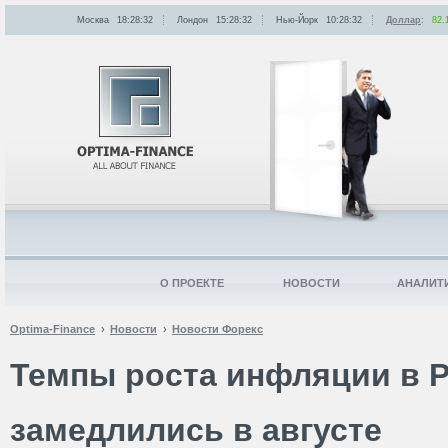
Москва
18:28:32
Лондон
15:28:32
Нью-Йорк
10:28:32
Доллар
:
82.
О ПРОЕКТЕ
НОВОСТИ
АНАЛИТ
Optima-Finance
Новости
Новости Форекс
Темпы роста инфляции в 
замедлились в августе