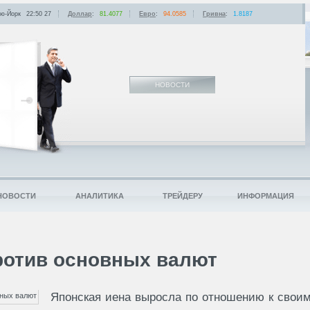
ю-Йорк
22:50
:
27
Доллар
:
81.4077
Евро
:
94.0585
Гривна
:
1.8187
НОВОСТИ
НОВОСТИ
АНАЛИТИКА
ТРЕЙДЕРУ
ИНФОРМАЦИЯ
ротив основных валют
Японская иена выросла по отношению к свои