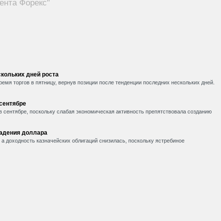
ента Форекс"
кольких дней роста
емя торгов в пятницу, вернув позиции после тенденции последних нескольких дней.
 сентябре
в сентябре, поскольку слабая экономическая активность препятствовала созданию
падения доллара
, а доходность казначейских облигаций снизилась, поскольку ястребиное