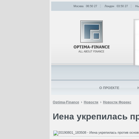
Москва
06:50
:
27
Лондон
03:50
:
27
Нь
О ПРОЕКТЕ
Optima-Finance
Новости
Новости Форекс
Иена укрепилась п