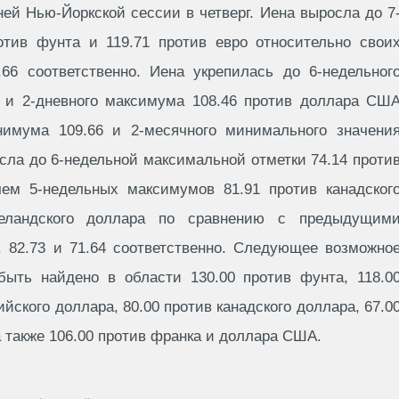
ей Нью-Йоркской сессии в четверг. Иена выросла до 7
тив фунта и 119.71 против евро относительно свои
66 соответственно. Иена укрепилась до 6-недельног
 и 2-дневного максимума 108.46 против доллара СШ
нимума 109.66 и 2-месячного минимального значени
осла до 6-недельной максимальной отметки 74.14 проти
чем 5-недельных максимумов 81.91 против канадског
зеландского доллара по сравнению с предыдущим
 82.73 и 71.64 соответственно. Следующее возможно
ыть найдено в области 130.00 против фунта, 118.0
ийского доллара, 80.00 против канадского доллара, 67.0
а также 106.00 против франка и доллара США.