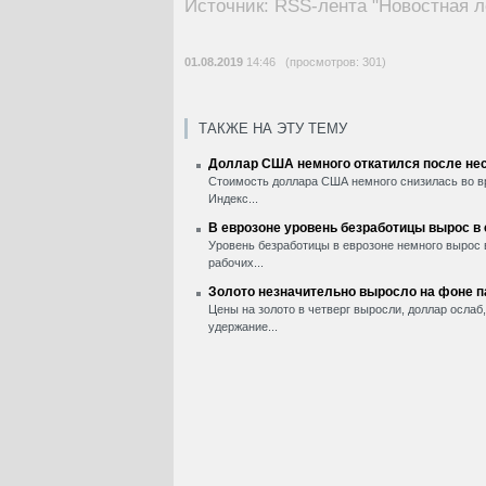
Источник: RSS-лента "Новостная л
01.08.2019
14:46 (просмотров: 301)
ТАКЖЕ НА ЭТУ ТЕМУ
Доллар США немного откатился после нес
Стоимость доллара США немного снизилась во вр
Индекс...
В еврозоне уровень безработицы вырос в
Уровень безработицы в еврозоне немного вырос 
рабочих...
Золото незначительно выросло на фоне 
Цены на золото в четверг выросли, доллар ослаб
удержание...