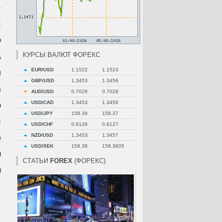
-
х
о
КУРСЫ ВАЛЮТ ФОРЕКС
А
EUR/USD
1.1522
1.1523
я
GBP/USD
1.3453
1.3456
в
AUD/USD
0.7026
0.7028
USD/CAD
1.3453
1.3456
о
USD/JPY
158.36
158.37
и
USD/CHF
0.8126
0.8127
NZD/USD
1.3453
1.3457
е
USD/SEK
158.36
158.3605
0
СТАТЬИ
FOREX
(ФОРЕКС)
0