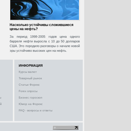
Насколько устойчивы сложившиеся
цены на нефть?
За период 1998-2005 годов цена одного
барреля нефти выросла с 10 до 50 долларов
США. Это породило разговоры о начале новой
эры устойчиво высоких цен на нефть.
ИНФОРМАЦИЯ
Курсы валют
Товарный рынок
Статьи Форекс
Forex опросы
ы
Бизнес гороскоп
ий
Юмор на Форекс
FAQ - вопросы и ответы