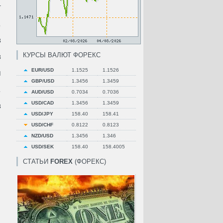
т
.
в
КУРСЫ ВАЛЮТ ФОРЕКС
в
EUR/USD
1.1525
1.1526
м
GBP/USD
1.3456
1.3459
.
AUD/USD
0.7034
0.7036
USD/CAD
1.3456
1.3459
в
USD/JPY
158.40
158.41
USD/CHF
0.8122
0.8123
NZD/USD
1.3456
1.346
USD/SEK
158.40
158.4005
СТАТЬИ
FOREX
(ФОРЕКС)