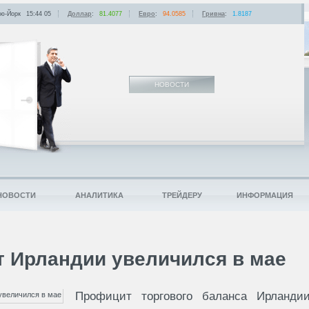
ю-Йорк
15:44
:
05
Доллар
:
81.4077
Евро
:
94.0585
Гривна
:
1.8187
НОВОСТИ
НОВОСТИ
АНАЛИТИКА
ТРЕЙДЕРУ
ИНФОРМАЦИЯ
 Ирландии увеличился в мае
Профицит торгового баланса Ирланди