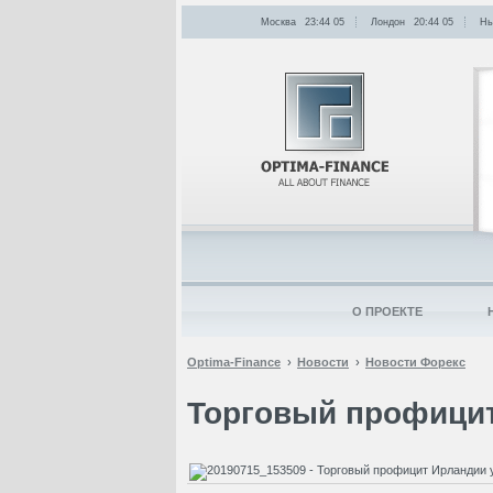
Москва
23:44
:
05
Лондон
20:44
:
05
Нь
О ПРОЕКТЕ
Optima-Finance
Новости
Новости Форекс
Торговый профицит