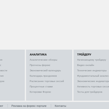
АНАЛИТИКА
ТРЕЙДЕРУ
ия
Аналитические обзоры
Начинающему трейдеру
с
Прогнозы форекс
Видео онлайн
овости
Экономический календарь
Технические индикаторы
тия
Календарь праздников
Фундаментальный анализ
лухи
Расписание торговых сессий
Экономические индикатор
Процентные ставки
Активность торговых сесс
Котировки Форекс
Тесты для трейдеров
лют
Реклама на форекс портале
Контакты