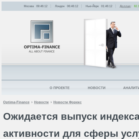
Москва
09:46:12
Лондон
06:46:12
Нью-Йорк
01:46:12
Доллар
:
82.
О ПРОЕКТЕ
НОВОСТИ
АНАЛИТ
Optima-Finance
Новости
Новости Форекс
Ожидается выпуск индекс
активности для сферы усл