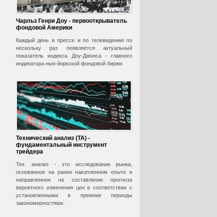
Чарльз Генри Доу - первооткрыватель
фондовой Америки
Каждый день в прессе и по телевидению по
нескольку раз появляется актуальный
показатель индекса Доу-Джонса - главного
индикатора нью-йоркской фондовой биржи.
Технический анализ (ТА) -
фундаментальный инструмент
трейдера
Тех. анализ - это исследование рынка,
основанное на ранее накопленном опыте и
направленное на составление прогноза
вероятного изменения цен в соответствии с
установленными в прежние периоды
закономерностями.