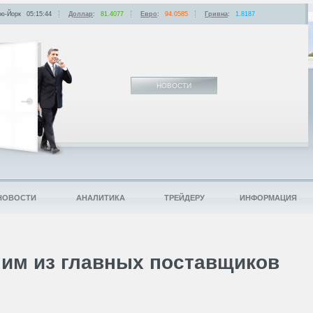
ю-Йорк
05:15:44
Доллар
:
81.4077
Евро
:
94.0585
Гривна
:
1.8187
НОВОСТИ
НОВОСТИ
АНАЛИТИКА
ТРЕЙДЕРУ
ИНФОРМАЦИЯ
ним из главных поставщиков