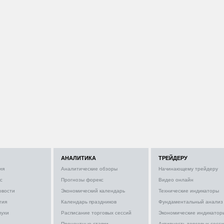
АНАЛИТИКА
ТРЕЙДЕРУ
ия
Аналитические обзоры
Начинающему трейдеру
с
Прогнозы форекс
Видео онлайн
овости
Экономический календарь
Технические индикаторы
тия
Календарь праздников
Фундаментальный анализ
лухи
Расписание торговых сессий
Экономические индикатор
Процентные ставки
Активность торговых сесс