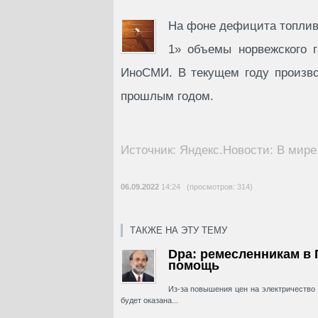
На фоне дефицита топлив
1» объемы норвежского г
ИноСМИ. В текущем году произво
прошлым годом.
Источник: Яндекс.Новости: В мире
06.09.2022
14:24 (просмотров: 314)
ТАКЖЕ НА ЭТУ ТЕМУ
Dpa: ремесленникам в 
помощь
Из-за повышения цен на электричество
будет оказана...