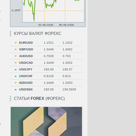
—
т
с
КУРСЫ ВАЛЮТ ФОРЕКС
EUR/USD
1.1521
1.1522
GBP/USD
1.3449
1.3452
AUD/USD
0.7028
0.703
USD/CAD
1.3449
1.3452
USD/JPY
158.56
158.57
USD/CHF
0.8129
0.813
NZD/USD
1.3449
1.3453
USD/SEK
158.56
158.5605
СТАТЬИ
FOREX
(ФОРЕКС)
е