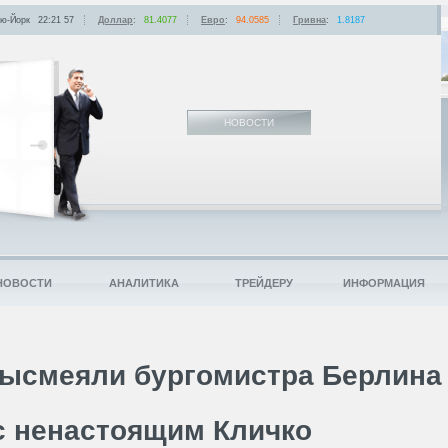
ю-Йорк
22:21
:
57
Доллар
:
81.4077
Евро
:
94.0585
Гривна
:
1.8187
НОВОСТИ
НОВОСТИ
АНАЛИТИКА
ТРЕЙДЕРУ
ИНФОРМАЦИЯ
 высмеяли бургомистра Берлина
с ненастоящим Кличко