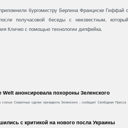
t припомнили бургомистру Берлина Франциске Гиффай 
осле получасовой беседы с неизвестным, которы
лия Кличко с помощью технологии дипфейка.
ie Welt анонсировала похороны Зеленского
а статью Секретные сделки президента Зеленского , сообщает Свободная Пресса 
ушились с критикой на нового посла Украины