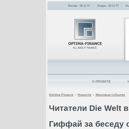
Москва
06:21
:
57
Лондон
03:21
:
57
Нь
О ПРОЕКТЕ
Optima-Finance
Новости
Мировые события
Читатели Die Welt
Гиффай за беседу 