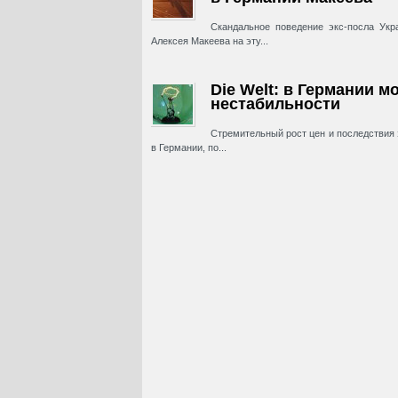
Скандальное поведение экс-посла Ук
Алексея Макеева на эту...
Die Welt: в Германии м
нестабильности
Стремительный рост цен и последствия
в Германии, по...