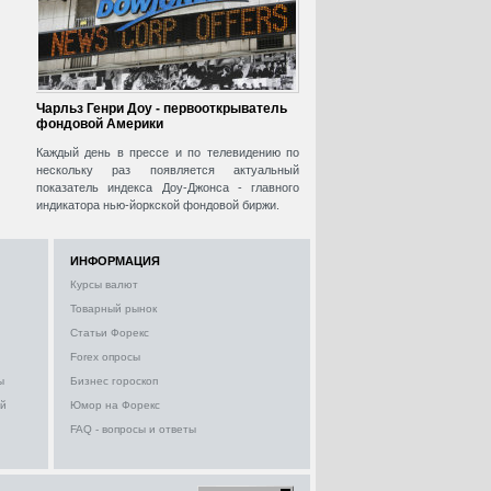
Чарльз Генри Доу - первооткрыватель
фондовой Америки
Каждый день в прессе и по телевидению по
нескольку раз появляется актуальный
показатель индекса Доу-Джонса - главного
индикатора нью-йоркской фондовой биржи.
ИНФОРМАЦИЯ
Курсы валют
Товарный рынок
Статьи Форекс
Forex опросы
ы
Бизнес гороскоп
ий
Юмор на Форекс
FAQ - вопросы и ответы