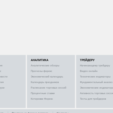
АНАЛИТИКА
ТРЕЙДЕРУ
ия
Аналитические обзоры
Начинающему трейдеру
с
Прогнозы форекс
Видео онлайн
овости
Экономический календарь
Технические индикаторы
тия
Календарь праздников
Фундаментальный анализ
лухи
Расписание торговых сессий
Экономические индикатор
Процентные ставки
Активность торговых сесс
Котировки Форекс
Тесты для трейдеров