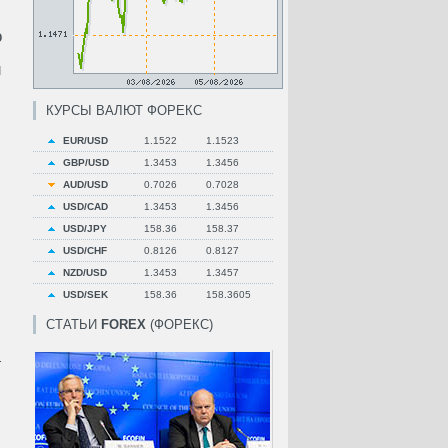
о
й
КУРСЫ ВАЛЮТ ФОРЕКС
EUR/USD
1.1522
1.1523
GBP/USD
1.3453
1.3456
AUD/USD
0.7026
0.7028
USD/CAD
1.3453
1.3456
USD/JPY
158.36
158.37
USD/CHF
0.8126
0.8127
NZD/USD
1.3453
1.3457
USD/SEK
158.36
158.3605
СТАТЬИ
FOREX
(ФОРЕКС)
.