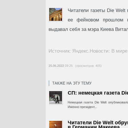
Читатели газеты Die Wel
ее фейковом прошлом п
выдавал себя за мэра Киева Вита
Источник: Яндекс.Новости: В мире
25.06.2022
09:25 (просмотров: 405)
ТАКЖЕ НА ЭТУ ТЕМУ
СП: немецкая газета D
Немецкая газета Die Welt опубликовал
Именно президент...
Читатели Die Welt обр
в Германии Макеева