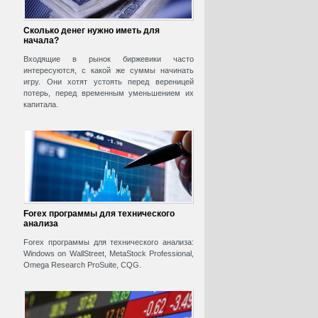
Сколько денег нужно иметь для
начала?
Входящие в рынок биржевики часто
интересуются, с какой же суммы начинать
игру. Они хотят устоять перед вереницей
потерь, перед временным уменьшением их
капитала.
Forex программы для технического
анализа
Forex программы для технического анализа:
Windows on WallStreet, MetaStock Professional,
Omega Research ProSuite, CQG.