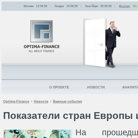
Москва
13:56:58
Лондон
10:56:58
Нью-Йорк
05:56:58
Доллар
:
82.
О ПРОЕКТЕ
НОВОСТИ
АНАЛИТ
Optima-Finance
Новости
Важные события
Показатели стран Европы 
На прошед