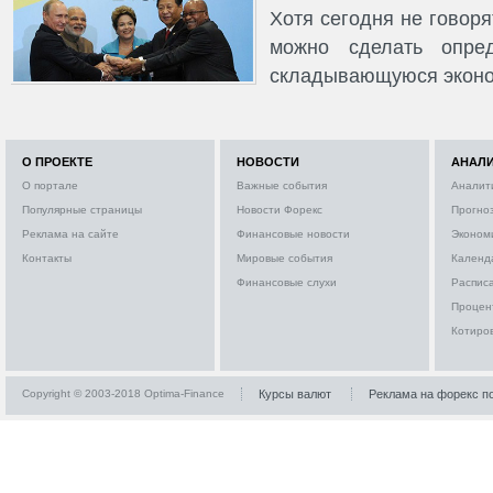
Хотя сегодня не говор
можно сделать опре
складывающуюся эконо
О ПРОЕКТЕ
НОВОСТИ
АНАЛ
О портале
Важные события
Аналит
Популярные страницы
Новости Форекс
Прогно
Реклама на сайте
Финансовые новости
Эконом
Контакты
Мировые события
Календ
Финансовые слухи
Расписа
Процен
Котиро
Copyright © 2003-2018 Optima-Finance
Курсы валют
Реклама на форекс п