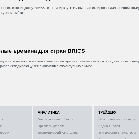
ельник и по индексу ММВБ, и по индексу РТС был зафиксирован дальнейший спад
а курсом рубля.
лые времена для стран BRICS
годня не говорят о мировом финансовом кризисе, можно сделать определенный вывод
ривая складывающуюся экономическую ситуацию в мире.
АНАЛИТИКА
ТРЕЙДЕРУ
ия
Аналитические обзоры
Начинающему трейдеру
с
Прогнозы форекс
Видео онлайн
овости
Экономический календарь
Технические индикаторы