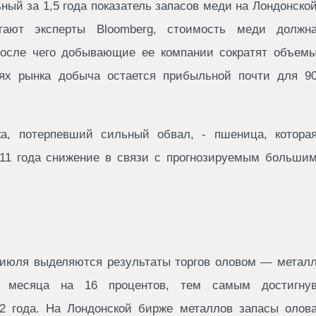
ный за 1,5 года показатель запасов меди на Лондонско
гают эксперты Bloomberg, стоимость меди должн
после чего добывающие ее компании сократят объем
иях рынка добыча остается прибыльной почти для 9
а, потерпевший сильный обвал, - пшеница, котора
011 года снижение в связи с прогнозируемым больши
июля выделяются результаты торгов оловом — метал
е месяца на 16 процентов, тем самым достигну
2 года. На Лондонской бирже металлов запасы олов