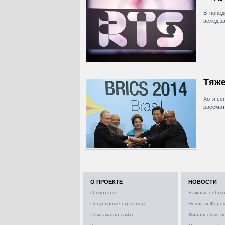
В понед
вслед з
Тяже
Хотя се
рассмат
О ПРОЕКТЕ
НОВОСТИ
О портале
Важные событ
Популярные страницы
Новости Форек
Реклама на сайте
Финансовые н