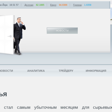
ю-Йорк
19:31
:
57
Доллар
:
82.1665
Евро
:
94.8366
Гривна
:
1.8358
НОВОСТИ
НОВОСТИ
АНАЛИТИКА
ТРЕЙДЕРУ
ИНФОРМАЦИЯ
ья
 стал самым убыточным месяцем для сырьевы