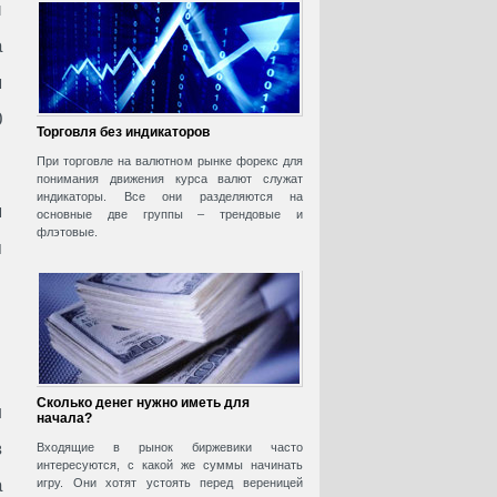
й
а
ы
0
Торговля без индикаторов
При торговле на валютном рынке форекс для
понимания движения курса валют служат
индикаторы. Все они разделяются на
я
основные две группы – трендовые и
флэтовые.
м
Сколько денег нужно иметь для
л
начала?
в
Входящие в рынок биржевики часто
интересуются, с какой же суммы начинать
а
игру. Они хотят устоять перед вереницей