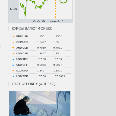
м
м
КУРСЫ ВАЛЮТ ФОРЕКС
EUR/USD
1.1561
1.1562
я
GBP/USD
1.3497
1.35
2
AUD/USD
0.7069
0.7071
USD/CAD
1.3497
1.35
л
USD/JPY
157.58
157.59
USD/CHF
0.8076
0.8077
NZD/USD
1.3497
1.3501
USD/SEK
157.58
157.5805
СТАТЬИ
FOREX
(ФОРЕКС)
,
я
,