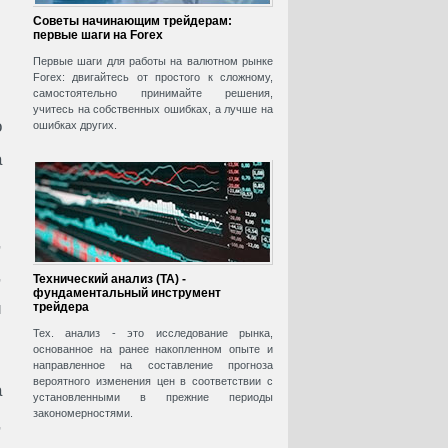
Советы начинающим трейдерам:
первые шаги на Forex
Первые шаги для работы на валютном рынке
Forex: двигайтесь от простого к сложному,
самостоятельно принимайте решения,
учитесь на собственных ошибках, а лучше на
о
ошибках других.
а
,
,
Технический анализ (ТА) -
фундаментальный инструмент
и
трейдера
Тех. анализ - это исследование рынка,
основанное на ранее накопленном опыте и
направленное на составление прогноза
вероятного изменения цен в соответствии с
а
установленными в прежние периоды
закономерностями.
,