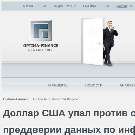
Москва
18:19
:
37
Лондон
15:19
:
37
Нью-Йорк
10:19
:
37
Доллар
:
82.
О ПРОЕКТЕ
НОВОСТИ
АНАЛИТ
Optima-Finance
Новости
Новости Форекс
Доллар США упал против 
преддверии данных по ин