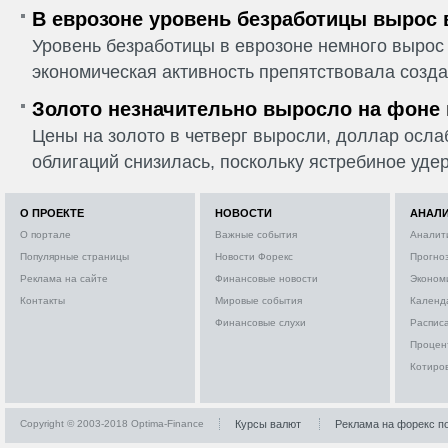
В еврозоне уровень безработицы вырос 
Уровень безработицы в еврозоне немного вырос 
экономическая активность препятствовала созда
Золото незначительно выросло на фоне
Цены на золото в четверг выросли, доллар ослаб
облигаций снизилась, поскольку ястребиное удер
О ПРОЕКТЕ
НОВОСТИ
АНАЛ
О портале
Важные события
Аналит
Популярные страницы
Новости Форекс
Прогно
Реклама на сайте
Финансовые новости
Эконом
Контакты
Мировые события
Календ
Финансовые слухи
Расписа
Процен
Котиро
Copyright © 2003-2018 Optima-Finance
Курсы валют
Реклама на форекс п