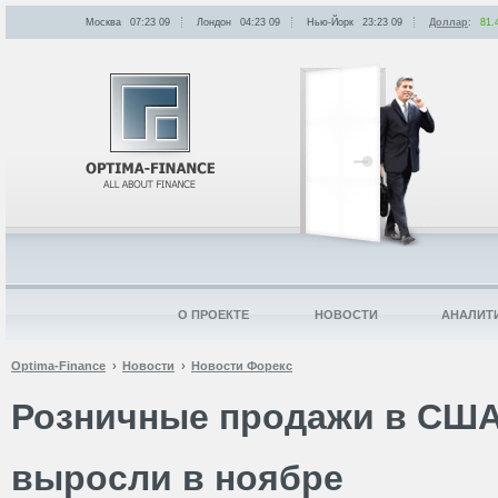
Москва
07:23
:
09
Лондон
04:23
:
09
Нью-Йорк
23:23
:
09
Доллар
:
81.
О ПРОЕКТЕ
НОВОСТИ
АНАЛИТ
Optima-Finance
Новости
Новости Форекс
Розничные продажи в СШ
выросли в ноябре