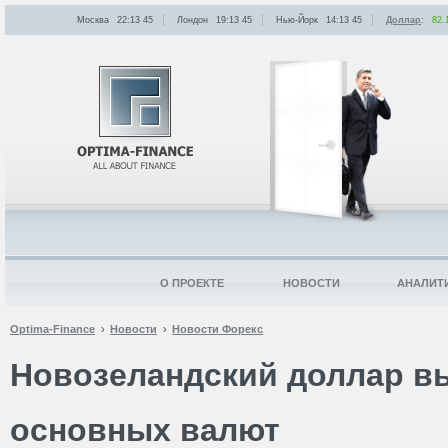
Москва
22:13
:
45
Лондон
19:13
:
45
Нью-Йорк
14:13
:
45
Доллар
:
82.
О ПРОЕКТЕ
НОВОСТИ
АНАЛИТ
Optima-Finance
Новости
Новости Форекс
Новозеландский доллар в
основных валют