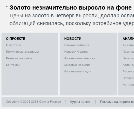
Золото незначительно выросло на фоне
Цены на золото в четверг выросли, доллар ослаб
облигаций снизилась, поскольку ястребиное удер
О ПРОЕКТЕ
НОВОСТИ
АНАЛ
О портале
Важные события
Аналит
Популярные страницы
Новости Форекс
Прогно
Реклама на сайте
Финансовые новости
Эконом
Контакты
Мировые события
Календ
Финансовые слухи
Расписа
Процен
Котиро
Copyright © 2003-2018 Optima-Finance
Курсы валют
Реклама на форекс п