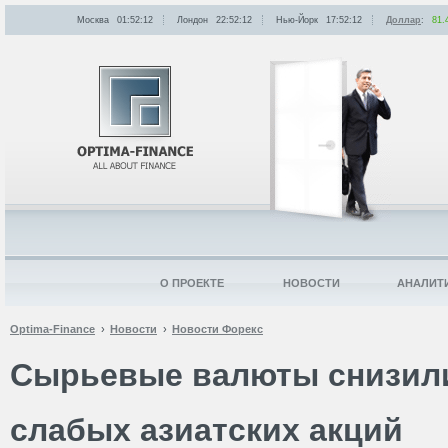
Москва
01:52:12
Лондон
22:52:12
Нью-Йорк
17:52:12
Доллар
:
81.
О ПРОЕКТЕ
НОВОСТИ
АНАЛИТ
Optima-Finance
Новости
Новости Форекс
Сырьевые валюты снизил
слабых азиатских акций