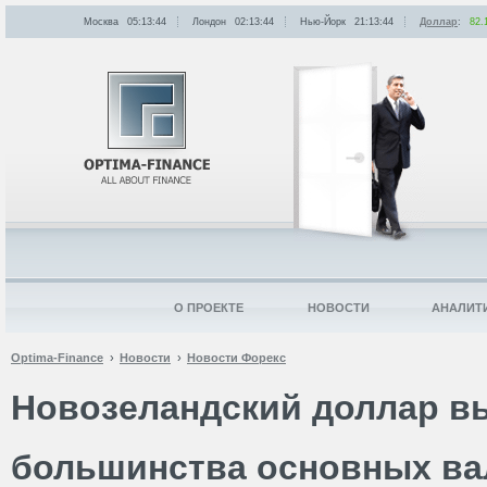
Москва
05:13:44
Лондон
02:13:44
Нью-Йорк
21:13:44
Доллар
:
82.
О ПРОЕКТЕ
НОВОСТИ
АНАЛИТ
Optima-Finance
Новости
Новости Форекс
Новозеландский доллар в
большинства основных в