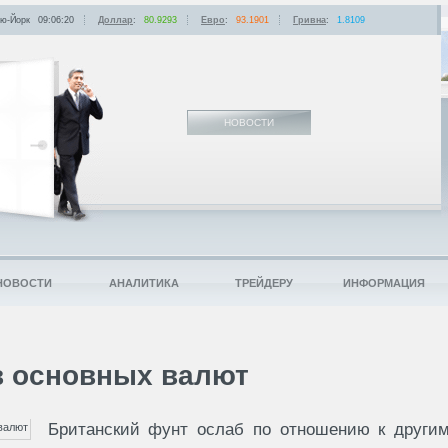
ю-Йорк
09:06:20
Доллар
:
80.9293
Евро
:
93.1901
Гривна
:
1.8109
НОВОСТИ
НОВОСТИ
АНАЛИТИКА
ТРЕЙДЕРУ
ИНФОРМАЦИЯ
в основных валют
Британский фунт ослаб по отношению к други