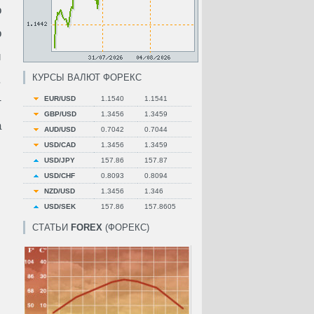
о
о
и
КУРСЫ ВАЛЮТ ФОРЕКС
.
EUR/USD
1.1540
1.1541
т
GBP/USD
1.3456
1.3459
а
AUD/USD
0.7042
0.7044
USD/CAD
1.3456
1.3459
USD/JPY
157.86
157.87
USD/CHF
0.8093
0.8094
NZD/USD
1.3456
1.346
USD/SEK
157.86
157.8605
СТАТЬИ
FOREX
(ФОРЕКС)