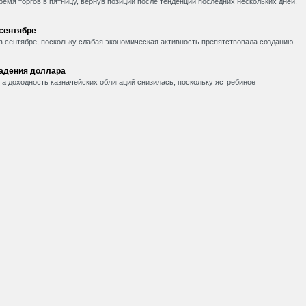
емя торгов в пятницу, вернув позиции после тенденции последних нескольких дней.
 сентябре
в сентябре, поскольку слабая экономическая активность препятствовала созданию
падения доллара
, а доходность казначейских облигаций снизилась, поскольку ястребиное