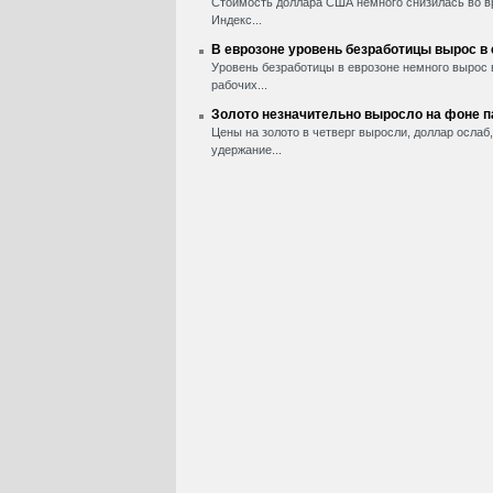
Стоимость доллара США немного снизилась во вр
Индекс...
В еврозоне уровень безработицы вырос в
Уровень безработицы в еврозоне немного вырос 
рабочих...
Золото незначительно выросло на фоне 
Цены на золото в четверг выросли, доллар ослаб
удержание...