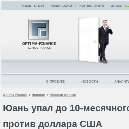
Москва
17:29:58
Лондон
14:29:58
Нью-Йорк
09:29:58
Доллар
:
82.
О ПРОЕКТЕ
НОВОСТИ
АНАЛИТ
Optima-Finance
Новости
Новости Форекс
Юань упал до 10-месячно
против доллара США