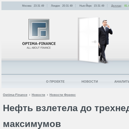
Москва
23:31
:
49
Лондон
20:31
:
49
Нью-Йорк
15:31
:
49
Доллар
:
81.
О ПРОЕКТЕ
НОВОСТИ
АНАЛИТ
Optima-Finance
Новости
Новости Форекс
Нефть взлетела до трехн
максимумов