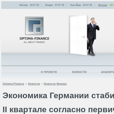
Москва
10:07
:
35
Лондон
07:07
:
35
Нью-Йорк
02:07
:
35
Доллар
:
82.
О ПРОЕКТЕ
НОВОСТИ
АНАЛИТ
Optima-Finance
Новости
Новости Форекс
Экономика Германии стаб
II квартале согласно перв