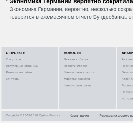
Экономика Германии вероятно сократилас
Экономика Германии, вероятно, несколько сократ
говорится в ежемесячном отчете Бундесбанка, о
О ПРОЕКТЕ
НОВОСТИ
АНАЛ
О портале
Важные события
Аналит
Популярные страницы
Новости Форекс
Прогно
Реклама на сайте
Финансовые новости
Эконом
Контакты
Мировые события
Календ
Финансовые слухи
Расписа
Процен
Котиро
Copyright © 2003-2018 Optima-Finance
Курсы валют
Реклама на форекс п