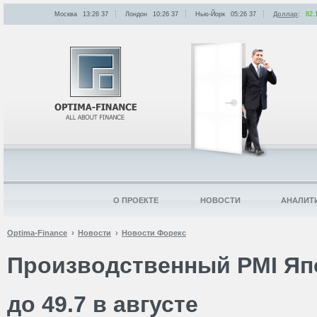
Москва
13:26
:
37
Лондон
10:26
:
37
Нью-Йорк
05:26
:
37
Доллар
:
82.
О ПРОЕКТЕ
НОВОСТИ
АНАЛИТ
Optima-Finance
Новости
Новости Форекс
Производственный PMI Яп
до 49.7 в августе