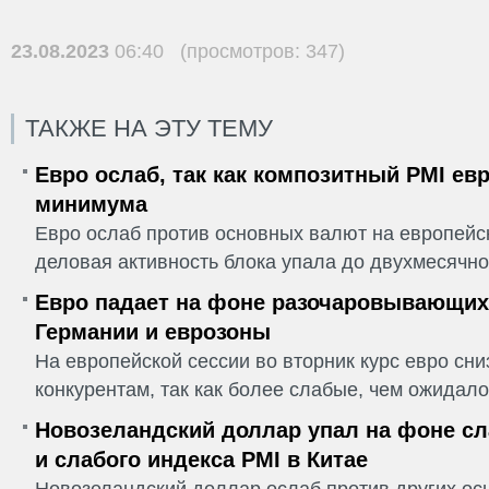
23.08.2023
06:40 (просмотров: 347)
ТАКЖЕ НА ЭТУ ТЕМУ
Евро ослаб, так как композитный PMI ев
минимума
Евро ослаб против основных валют на европейск
деловая активность блока упала до двухмесячно
Евро падает на фоне разочаровывающих
Германии и еврозоны
На европейской сессии во вторник курс евро сн
конкурентам, так как более слабые, чем ожидалос
Новозеландский доллар упал на фоне сл
и слабого индекса PMI в Китае
Новозеландский доллар ослаб против других ос