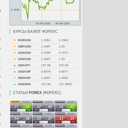
о
у
у
КУРСЫ ВАЛЮТ ФОРЕКС
в
EUR/USD
1.1561
1.1562
GBP/USD
1.3497
1.35
е
AUD/USD
0.7069
0.7071
ь
USD/CAD
1.3497
1.35
USD/JPY
157.58
157.59
ь
USD/CHF
0.8076
0.8077
е
NZD/USD
1.3497
1.3501
USD/SEK
157.58
157.5805
ю
СТАТЬИ
FOREX
(ФОРЕКС)
я
у
к
в