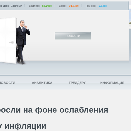
ю-Йорк
15:56:20
Доллар
:
82.1665
Евро
:
94.8366
Гривна
:
1.8358
НОВОСТИ
НОВОСТИ
АНАЛИТИКА
ТРЕЙДЕРУ
ИНФОРМАЦИЯ
осли на фоне ослабления
у инфляции