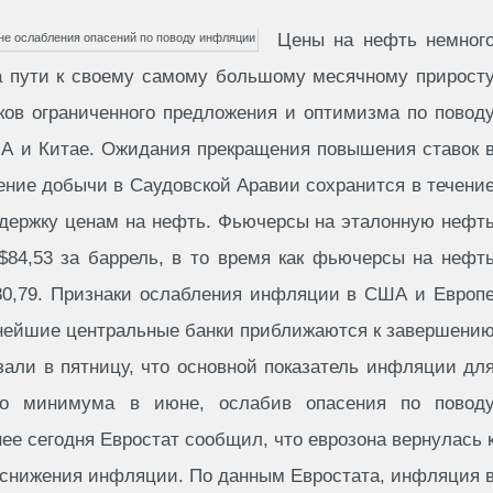
Цены на нефть немног
а пути к своему самому большому месячному прирост
ков ограниченного предложения и оптимизма по повод
ША и Китае. Ожидания прекращения повышения ставок 
ение добычи в Саудовской Аравии сохранится в течени
оддержку ценам на нефть. Фьючерсы на эталонную нефт
$84,53 за баррель, в то время как фьючерсы на нефт
80,79. Признаки ослабления инфляции в США и Европ
пнейшие центральные банки приближаются к завершени
зали в пятницу, что основной показатель инфляции дл
го минимума в июне, ослабив опасения по повод
нее сегодня Евростат сообщил, что еврозона вернулась 
е снижения инфляции. По данным Евростата, инфляция 