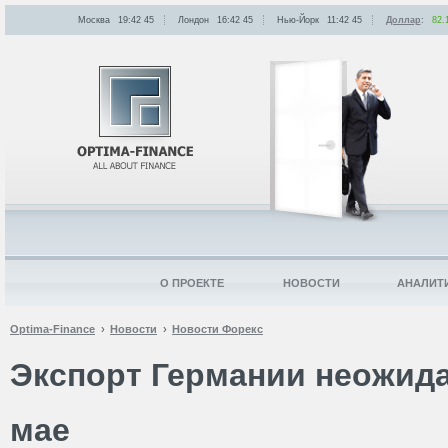
Москва
19:42
:
45
Лондон
16:42
:
45
Нью-Йорк
11:42
:
45
Доллар
:
82.
О ПРОЕКТЕ
НОВОСТИ
АНАЛИТ
Optima-Finance
Новости
Новости Форекс
Экспорт Германии неожида
мае