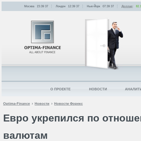
Москва
15:39
:
37
Лондон
12:39
:
37
Нью-Йорк
07:39
:
37
Доллар
:
82.
О ПРОЕКТЕ
НОВОСТИ
АНАЛИТ
Optima-Finance
Новости
Новости Форекс
Евро укрепился по отнош
валютам