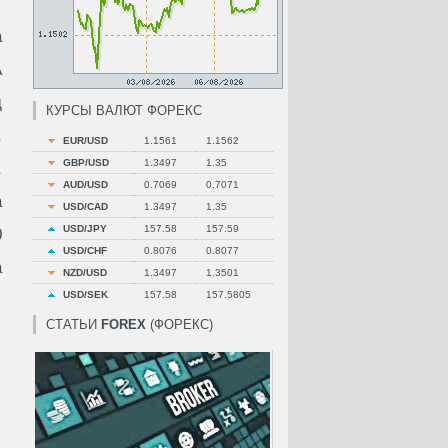
а
А
д
КУРСЫ ВАЛЮТ ФОРЕКС
,
EUR/USD
1.1561
1.1562
GBP/USD
1.3497
1.35
,
AUD/USD
0.7069
0.7071
а
USD/CAD
1.3497
1.35
USD/JPY
157.58
157.59
0
USD/CHF
0.8076
0.8077
а
NZD/USD
1.3497
1.3501
USD/SEK
157.58
157.5805
СТАТЬИ
FOREX
(ФОРЕКС)