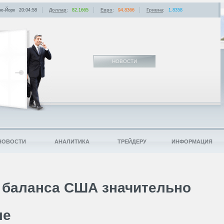
ю-Йорк
20:04:58
Доллар
:
82.1665
Евро
:
94.8366
Гривна
:
1.8358
НОВОСТИ
НОВОСТИ
АНАЛИТИКА
ТРЕЙДЕРУ
ИНФОРМАЦИЯ
 баланса США значительно
ле