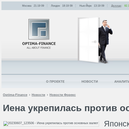
Москва
21:19
:
09
Лондон
18:19
:
09
Нью-Йорк
13:19
:
09
Доллар
:
82.
О ПРОЕКТЕ
НОВОСТИ
АНАЛИТ
Optima-Finance
Новости
Новости Форекс
Иена укрепилась против 
Японс